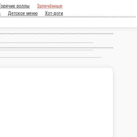
к
Горячие