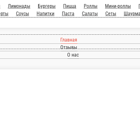
еры
Пицца
Роллы
Мини-роллы
Горячие роллы
Запечённые роллы
Во
ма
Детское меню
Хот-доги