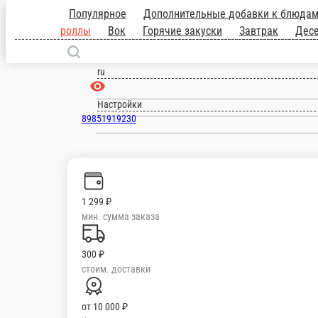
Одинцово
ru
Настройки
89851919230
Главная
Отзывы
О нас
1 299 ₽
мин. сумма заказа
300 ₽
стоим. доставки
от
10 000 ₽
беспл. доставка
Популярное
Дополнительные добавки к блюдам
Лимонады
Бург
закуски
Завтрак
Десерты
Соусы
Напитки
Паста
Салаты
Сеты
Шаур